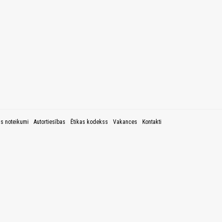
as noteikumi
Autortiesības
Ētikas kodekss
Vakances
Kontakti