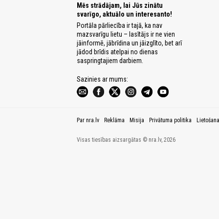
Mēs strādājam, lai Jūs zinātu
svarīgo, aktuālo un interesanto!
Portāla pārliecība ir tajā, ka nav
mazsvarīgu lietu – lasītājs ir ne vien
jāinformē, jābrīdina un jāizglīto, bet arī
jādod brīdis atelpai no dienas
saspringtajiem darbiem.
Sazinies ar mums:
Par nra.lv
Reklāma
Misija
Privātuma politika
Lietošan
Visas tiesības aizsargātas © nra.lv, 2026