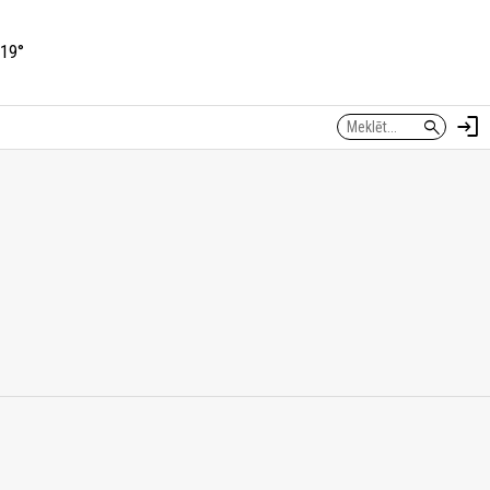
19°
login
search