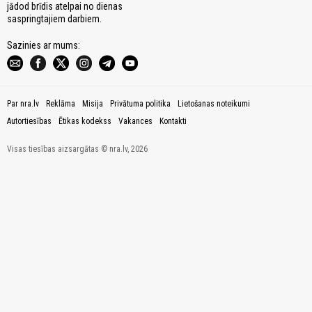
jādod brīdis atelpai no dienas
saspringtajiem darbiem.
Sazinies ar mums:
Par nra.lv
Reklāma
Misija
Privātuma politika
Lietošanas noteikumi
Autortiesības
Ētikas kodekss
Vakances
Kontakti
Visas tiesības aizsargātas © nra.lv, 2026