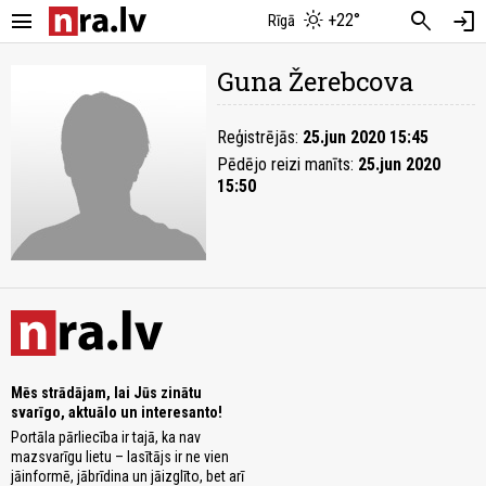
menu
search
login
+22°
Rīgā
Guna Žerebcova
Reģistrējās:
25.jun 2020 15:45
Pēdējo reizi manīts:
25.jun 2020
15:50
Mēs strādājam, lai Jūs zinātu
svarīgo, aktuālo un interesanto!
Portāla pārliecība ir tajā, ka nav
mazsvarīgu lietu – lasītājs ir ne vien
jāinformē, jābrīdina un jāizglīto, bet arī