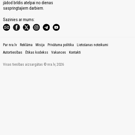
jādod brīdis atelpai no dienas
saspringtajiem darbiem.
Sazinies ar mums:
Par nra.lv
Reklāma
Misija
Privātuma politika
Lietošanas noteikumi
Autortiesības
Ētikas kodekss
Vakances
Kontakti
Visas tiesības aizsargātas © nra.lv, 2026