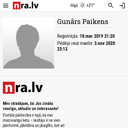
menu
search
login
+21°
Rīgā
Gunārs Paikens
Reģistrējās:
18.mar 2019 21:20
Pēdējo reizi manīts:
3.nov 2020
23:12
Mēs strādājam, lai Jūs zinātu
svarīgo, aktuālo un interesanto!
Portāla pārliecība ir tajā, ka nav
mazsvarīgu lietu – lasītājs ir ne vien
jāinformē, jābrīdina un jāizglīto, bet arī