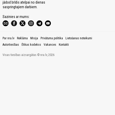
jādod brīdis atelpai no dienas
saspringtajiem darbiem.
Sazinies ar mums:
Par nra.lv
Reklāma
Misija
Privātuma politika
Lietošanas noteikumi
Autortiesības
Ētikas kodekss
Vakances
Kontakti
Visas tiesības aizsargātas © nra.lv, 2026