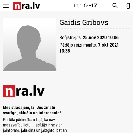
menu
search
login
+15°
Rīgā
Gaidis Gribovs
Reģistrējās:
25.nov 2020 10:06
Pēdējo reizi manīts:
7.okt 2021
13:35
Mēs strādājam, lai Jūs zinātu
svarīgo, aktuālo un interesanto!
Portāla pārliecība ir tajā, ka nav
mazsvarīgu lietu – lasītājs ir ne vien
jāinformē, jābrīdina un jāizglīto, bet arī