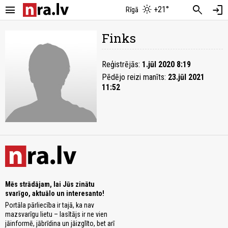
menu
search
login
+21°
Rīgā
Finks
Reģistrējās:
1.jūl 2020 8:19
Pēdējo reizi manīts:
23.jūl 2021
11:52
Mēs strādājam, lai Jūs zinātu
svarīgo, aktuālo un interesanto!
Portāla pārliecība ir tajā, ka nav
mazsvarīgu lietu – lasītājs ir ne vien
jāinformē, jābrīdina un jāizglīto, bet arī