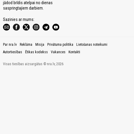
jādod brīdis atelpai no dienas
saspringtajiem darbiem.
Sazinies ar mums:
Par nra.lv
Reklāma
Misija
Privātuma politika
Lietošanas noteikumi
Autortiesības
Ētikas kodekss
Vakances
Kontakti
Visas tiesības aizsargātas © nra.lv, 2026