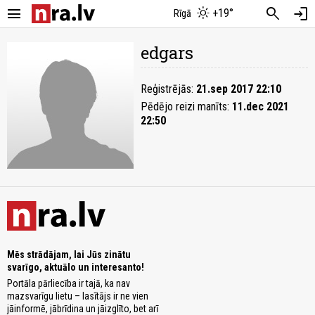
menu
search
login
+19°
Rīgā
edgars
Reģistrējās:
21.sep 2017 22:10
Pēdējo reizi manīts:
11.dec 2021
22:50
Mēs strādājam, lai Jūs zinātu
svarīgo, aktuālo un interesanto!
Portāla pārliecība ir tajā, ka nav
mazsvarīgu lietu – lasītājs ir ne vien
jāinformē, jābrīdina un jāizglīto, bet arī