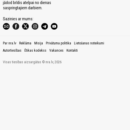
jādod brīdis atelpai no dienas
saspringtajiem darbiem.
Sazinies ar mums:
Par nra.lv
Reklāma
Misija
Privātuma politika
Lietošanas noteikumi
Autortiesības
Ētikas kodekss
Vakances
Kontakti
Visas tiesības aizsargātas © nra.lv, 2026