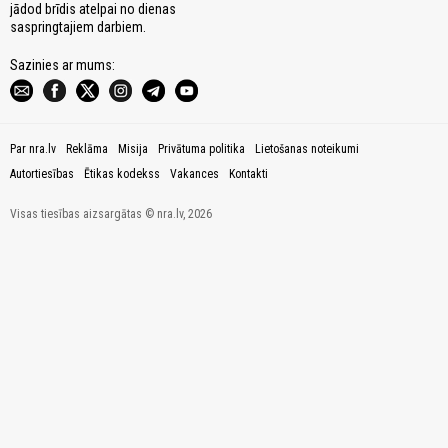
jādod brīdis atelpai no dienas
saspringtajiem darbiem.
Sazinies ar mums:
Par nra.lv
Reklāma
Misija
Privātuma politika
Lietošanas noteikumi
Autortiesības
Ētikas kodekss
Vakances
Kontakti
Visas tiesības aizsargātas © nra.lv, 2026