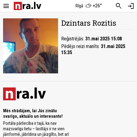
menu
search
login
+26°
Rīgā
Dzintars Rozitis
Reģistrējās:
31.mai 2025 15:08
Pēdējo reizi manīts:
31.mai 2025
15:35
Mēs strādājam, lai Jūs zinātu
svarīgo, aktuālo un interesanto!
Portāla pārliecība ir tajā, ka nav
mazsvarīgu lietu – lasītājs ir ne vien
jāinformē, jābrīdina un jāizglīto, bet arī