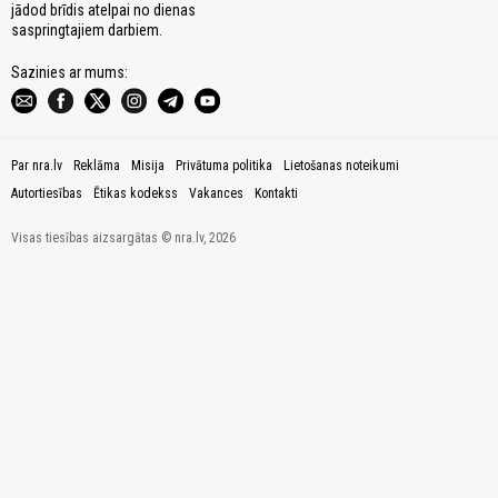
jādod brīdis atelpai no dienas
saspringtajiem darbiem.
Sazinies ar mums:
Par nra.lv
Reklāma
Misija
Privātuma politika
Lietošanas noteikumi
Autortiesības
Ētikas kodekss
Vakances
Kontakti
Visas tiesības aizsargātas © nra.lv, 2026