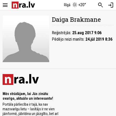
menu
search
login
+20°
Rīgā
Daiga Brakmane
Reģistrējās:
25.aug 2017 9:06
Pēdējo reizi manīts:
24.jūl 2019 8:36
Mēs strādājam, lai Jūs zinātu
svarīgo, aktuālo un interesanto!
Portāla pārliecība ir tajā, ka nav
mazsvarīgu lietu – lasītājs ir ne vien
jāinformē, jābrīdina un jāizglīto, bet arī