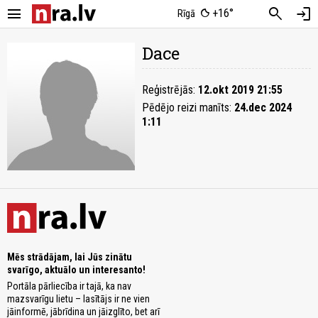
menu
search
login
+16°
Rīgā
Dace
Reģistrējās:
12.okt 2019 21:55
Pēdējo reizi manīts:
24.dec 2024
1:11
Mēs strādājam, lai Jūs zinātu
svarīgo, aktuālo un interesanto!
Portāla pārliecība ir tajā, ka nav
mazsvarīgu lietu – lasītājs ir ne vien
jāinformē, jābrīdina un jāizglīto, bet arī