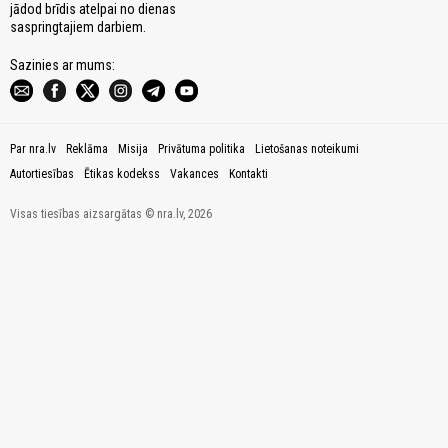
jādod brīdis atelpai no dienas
saspringtajiem darbiem.
Sazinies ar mums:
Par nra.lv
Reklāma
Misija
Privātuma politika
Lietošanas noteikumi
Autortiesības
Ētikas kodekss
Vakances
Kontakti
Visas tiesības aizsargātas © nra.lv, 2026