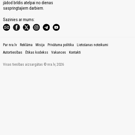
jādod brīdis atelpai no dienas
saspringtajiem darbiem.
Sazinies ar mums:
Par nra.lv
Reklāma
Misija
Privātuma politika
Lietošanas noteikumi
Autortiesības
Ētikas kodekss
Vakances
Kontakti
Visas tiesības aizsargātas © nra.lv, 2026