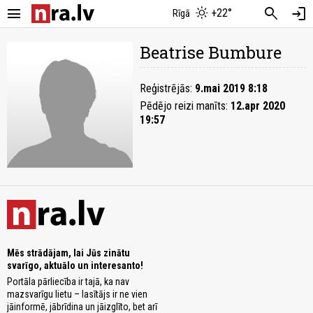
menu
search
login
+22°
Rīgā
Beatrise Bumbure
Reģistrējās:
9.mai 2019 8:18
Pēdējo reizi manīts:
12.apr 2020
19:57
Mēs strādājam, lai Jūs zinātu
svarīgo, aktuālo un interesanto!
Portāla pārliecība ir tajā, ka nav
mazsvarīgu lietu – lasītājs ir ne vien
jāinformē, jābrīdina un jāizglīto, bet arī