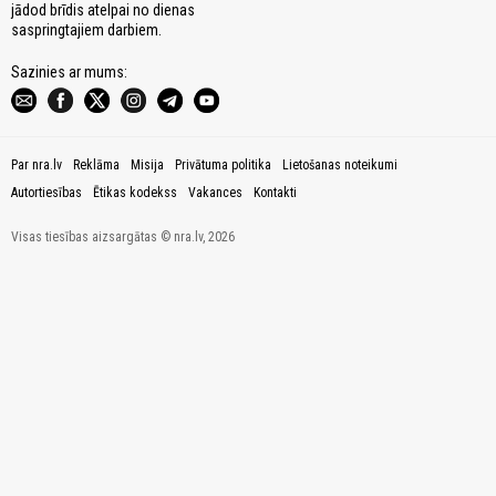
jādod brīdis atelpai no dienas
saspringtajiem darbiem.
Sazinies ar mums:
Par nra.lv
Reklāma
Misija
Privātuma politika
Lietošanas noteikumi
Autortiesības
Ētikas kodekss
Vakances
Kontakti
Visas tiesības aizsargātas © nra.lv, 2026