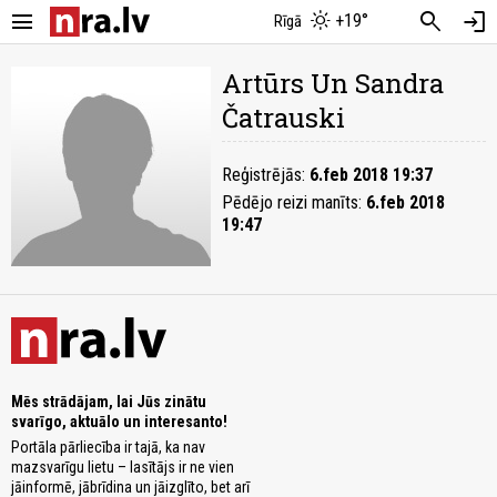
menu
search
login
+19°
Rīgā
Artūrs Un Sandra
Čatrauski
Reģistrējās:
6.feb 2018 19:37
Pēdējo reizi manīts:
6.feb 2018
19:47
Mēs strādājam, lai Jūs zinātu
svarīgo, aktuālo un interesanto!
Portāla pārliecība ir tajā, ka nav
mazsvarīgu lietu – lasītājs ir ne vien
jāinformē, jābrīdina un jāizglīto, bet arī