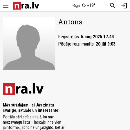
menu
search
login
+19°
Rīgā
Antons
Reģistrējās:
5.aug 2025 17:44
Pēdējo reizi manīts:
20.jūl 9:03
Mēs strādājam, lai Jūs zinātu
svarīgo, aktuālo un interesanto!
Portāla pārliecība ir tajā, ka nav
mazsvarīgu lietu – lasītājs ir ne vien
jāinformē, jābrīdina un jāizglīto, bet arī