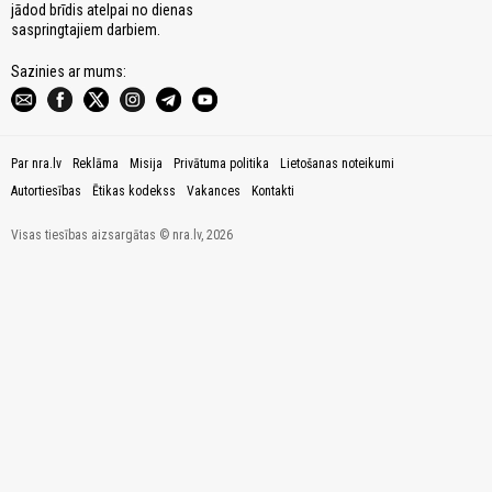
jādod brīdis atelpai no dienas
saspringtajiem darbiem.
Sazinies ar mums:
Par nra.lv
Reklāma
Misija
Privātuma politika
Lietošanas noteikumi
Autortiesības
Ētikas kodekss
Vakances
Kontakti
Visas tiesības aizsargātas © nra.lv, 2026