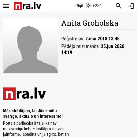
menu
search
login
+23°
Rīgā
Anita Groholska
Reģistrējās:
2.mai 2018 13:45
Pēdējo reizi manīts:
25.jun 2020
14:19
Mēs strādājam, lai Jūs zinātu
svarīgo, aktuālo un interesanto!
Portāla pārliecība ir tajā, ka nav
mazsvarīgu lietu – lasītājs ir ne vien
jāinformē, jābrīdina un jāizglīto, bet arī