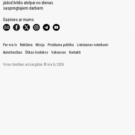
jādod brīdis atelpai no dienas
saspringtajiem darbiem.
Sazinies ar mums:
Par nra.lv
Reklāma
Misija
Privātuma politika
Lietošanas noteikumi
Autortiesības
Ētikas kodekss
Vakances
Kontakti
Visas tiesības aizsargātas © nra.lv, 2026