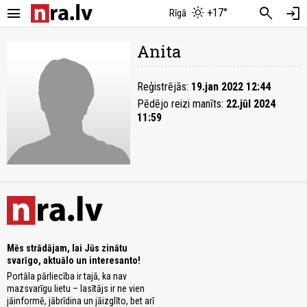
menu
search
login
+17°
Rīgā
Anita
Reģistrējās:
19.jan 2022 12:44
Pēdējo reizi manīts:
22.jūl 2024
11:59
Mēs strādājam, lai Jūs zinātu
svarīgo, aktuālo un interesanto!
Portāla pārliecība ir tajā, ka nav
mazsvarīgu lietu – lasītājs ir ne vien
jāinformē, jābrīdina un jāizglīto, bet arī