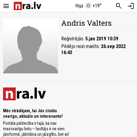
menu
search
login
+19°
Rīgā
Andris Valters
Reģistrējās:
5.jan 2019 10:39
Pēdējo reizi manīts:
26.sep 2022
16:43
Mēs strādājam, lai Jūs zinātu
svarīgo, aktuālo un interesanto!
Portāla pārliecība ir tajā, ka nav
mazsvarīgu lietu – lasītājs ir ne vien
jāinformē, jābrīdina un jāizglīto, bet arī