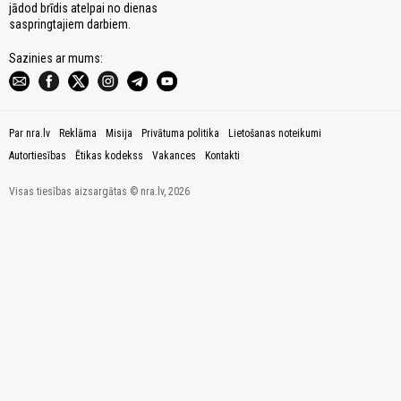
jādod brīdis atelpai no dienas
saspringtajiem darbiem.
Sazinies ar mums:
Par nra.lv
Reklāma
Misija
Privātuma politika
Lietošanas noteikumi
Autortiesības
Ētikas kodekss
Vakances
Kontakti
Visas tiesības aizsargātas © nra.lv, 2026