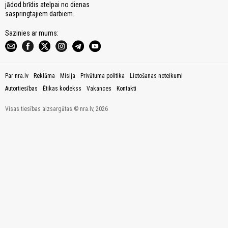
jādod brīdis atelpai no dienas
saspringtajiem darbiem.
Sazinies ar mums:
Par nra.lv
Reklāma
Misija
Privātuma politika
Lietošanas noteikumi
Autortiesības
Ētikas kodekss
Vakances
Kontakti
Visas tiesības aizsargātas © nra.lv, 2026