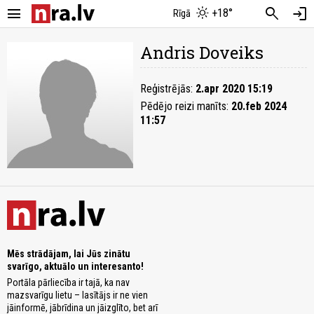
menu
search
login
+18°
Rīgā
Andris Doveiks
Reģistrējās:
2.apr 2020 15:19
Pēdējo reizi manīts:
20.feb 2024
11:57
Mēs strādājam, lai Jūs zinātu
svarīgo, aktuālo un interesanto!
Portāla pārliecība ir tajā, ka nav
mazsvarīgu lietu – lasītājs ir ne vien
jāinformē, jābrīdina un jāizglīto, bet arī