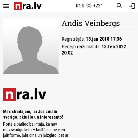
menu
search
login
+22°
Rīgā
Andis Veinbergs
Reģistrējās:
13.jan 2018 17:36
Pēdējo reizi manīts:
13.feb 2022
20:02
Mēs strādājam, lai Jūs zinātu
svarīgo, aktuālo un interesanto!
Portāla pārliecība ir tajā, ka nav
mazsvarīgu lietu – lasītājs ir ne vien
jāinformē, jābrīdina un jāizglīto, bet arī