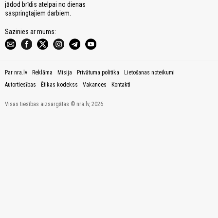
jādod brīdis atelpai no dienas
saspringtajiem darbiem.
Sazinies ar mums:
Par nra.lv
Reklāma
Misija
Privātuma politika
Lietošanas noteikumi
Autortiesības
Ētikas kodekss
Vakances
Kontakti
Visas tiesības aizsargātas © nra.lv, 2026