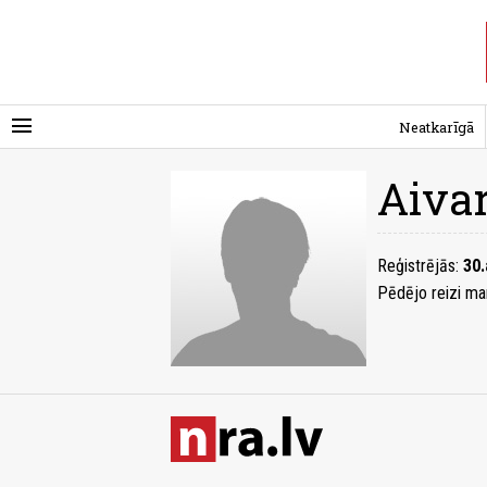
menu
Neatkarīgā
Aiva
Reģistrējās:
30.
Pēdējo reizi ma