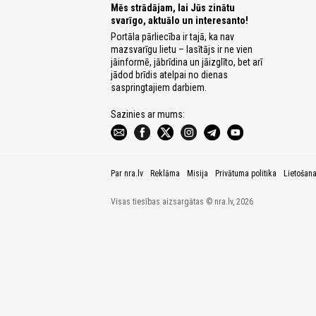
Mēs strādājam, lai Jūs zinātu
svarīgo, aktuālo un interesanto!
Portāla pārliecība ir tajā, ka nav
mazsvarīgu lietu – lasītājs ir ne vien
jāinformē, jābrīdina un jāizglīto, bet arī
jādod brīdis atelpai no dienas
saspringtajiem darbiem.
Sazinies ar mums:
Par nra.lv
Reklāma
Misija
Privātuma politika
Lietošan
Visas tiesības aizsargātas © nra.lv, 2026