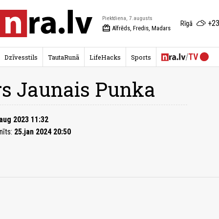
Piektdiena, 7.augusts
+23
Rīgā
redeem
Alfrēds, Fredis, Madars
Dzīvesstils
TautaRunā
LifeHacks
Sports
rs Jaunais Punka
aug 2023 11:32
nīts:
25.jan 2024 20:50