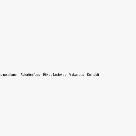
as noteikumi
Autortiesības
Ētikas kodekss
Vakances
Kontakti