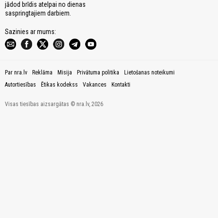
jādod brīdis atelpai no dienas
saspringtajiem darbiem.
Sazinies ar mums:
Par nra.lv
Reklāma
Misija
Privātuma politika
Lietošanas noteikumi
Autortiesības
Ētikas kodekss
Vakances
Kontakti
Visas tiesības aizsargātas © nra.lv, 2026