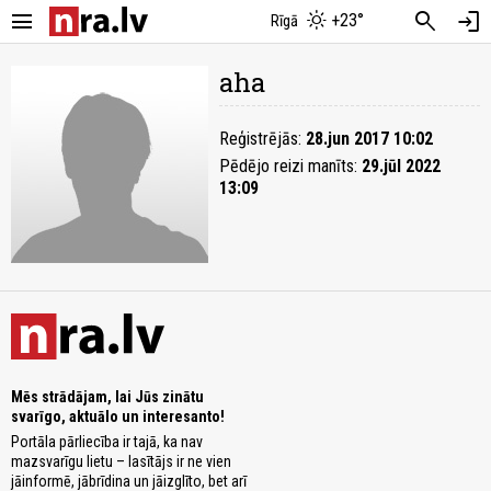
menu
search
login
+23°
Rīgā
aha
Reģistrējās:
28.jun 2017 10:02
Pēdējo reizi manīts:
29.jūl 2022
13:09
Mēs strādājam, lai Jūs zinātu
svarīgo, aktuālo un interesanto!
Portāla pārliecība ir tajā, ka nav
mazsvarīgu lietu – lasītājs ir ne vien
jāinformē, jābrīdina un jāizglīto, bet arī