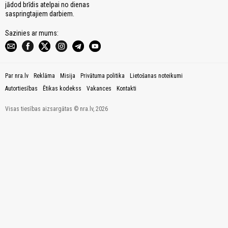
jādod brīdis atelpai no dienas
saspringtajiem darbiem.
Sazinies ar mums:
Par nra.lv
Reklāma
Misija
Privātuma politika
Lietošanas noteikumi
Autortiesības
Ētikas kodekss
Vakances
Kontakti
Visas tiesības aizsargātas © nra.lv, 2026