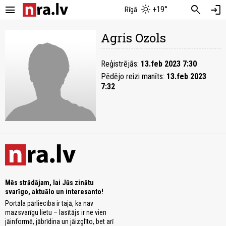
menu
search
login
+19°
Rīgā
Agris Ozols
Reģistrējās:
13.feb 2023 7:30
Pēdējo reizi manīts:
13.feb 2023
7:32
Mēs strādājam, lai Jūs zinātu
svarīgo, aktuālo un interesanto!
Portāla pārliecība ir tajā, ka nav
mazsvarīgu lietu – lasītājs ir ne vien
jāinformē, jābrīdina un jāizglīto, bet arī