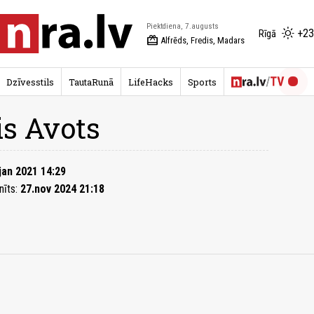
Piektdiena, 7.augusts
+23
Rīgā
redeem
Alfrēds, Fredis, Madars
Dzīvesstils
TautaRunā
LifeHacks
Sports
is Avots
jan 2021 14:29
nīts:
27.nov 2024 21:18