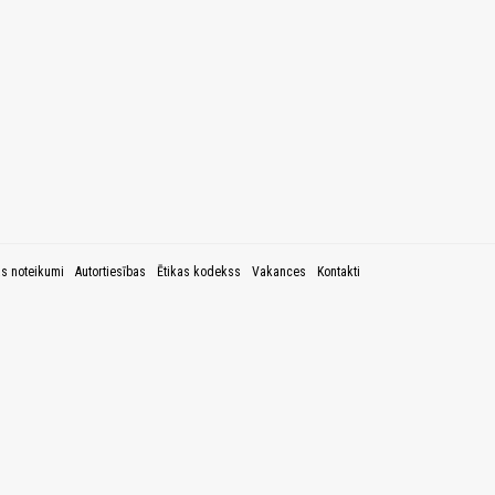
as noteikumi
Autortiesības
Ētikas kodekss
Vakances
Kontakti