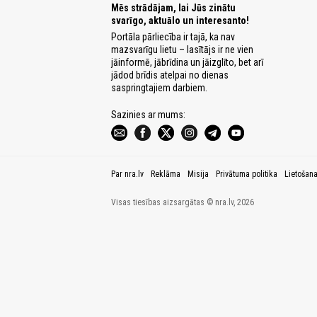
Mēs strādājam, lai Jūs zinātu
svarīgo, aktuālo un interesanto!
Portāla pārliecība ir tajā, ka nav
mazsvarīgu lietu – lasītājs ir ne vien
jāinformē, jābrīdina un jāizglīto, bet arī
jādod brīdis atelpai no dienas
saspringtajiem darbiem.
Sazinies ar mums:
Par nra.lv
Reklāma
Misija
Privātuma politika
Lietošan
Visas tiesības aizsargātas © nra.lv, 2026