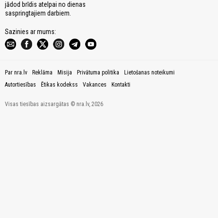
jādod brīdis atelpai no dienas
saspringtajiem darbiem.
Sazinies ar mums:
Par nra.lv
Reklāma
Misija
Privātuma politika
Lietošanas noteikumi
Autortiesības
Ētikas kodekss
Vakances
Kontakti
Visas tiesības aizsargātas © nra.lv, 2026