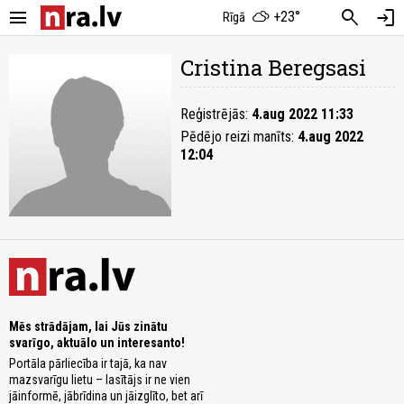
menu
search
login
+23°
Rīgā
Cristina Beregsasi
Reģistrējās:
4.aug 2022 11:33
Pēdējo reizi manīts:
4.aug 2022
12:04
Mēs strādājam, lai Jūs zinātu
svarīgo, aktuālo un interesanto!
Portāla pārliecība ir tajā, ka nav
mazsvarīgu lietu – lasītājs ir ne vien
jāinformē, jābrīdina un jāizglīto, bet arī