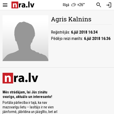
menu
search
login
+26°
Rīgā
Agris Kalnins
Reģistrējās:
6.jūl 2018 16:34
Pēdējo reizi manīts:
6.jūl 2018 16:36
Mēs strādājam, lai Jūs zinātu
svarīgo, aktuālo un interesanto!
Portāla pārliecība ir tajā, ka nav
mazsvarīgu lietu – lasītājs ir ne vien
jāinformē, jābrīdina un jāizglīto, bet arī