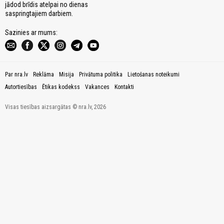
jādod brīdis atelpai no dienas
saspringtajiem darbiem.
Sazinies ar mums:
Par nra.lv
Reklāma
Misija
Privātuma politika
Lietošanas noteikumi
Autortiesības
Ētikas kodekss
Vakances
Kontakti
Visas tiesības aizsargātas © nra.lv, 2026