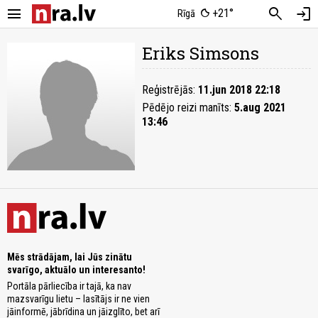
menu
search
login
+21°
Rīgā
Eriks Simsons
Reģistrējās:
11.jun 2018 22:18
Pēdējo reizi manīts:
5.aug 2021
13:46
Mēs strādājam, lai Jūs zinātu
svarīgo, aktuālo un interesanto!
Portāla pārliecība ir tajā, ka nav
mazsvarīgu lietu – lasītājs ir ne vien
jāinformē, jābrīdina un jāizglīto, bet arī