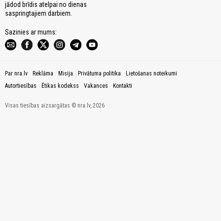
jādod brīdis atelpai no dienas
saspringtajiem darbiem.
Sazinies ar mums:
Par nra.lv
Reklāma
Misija
Privātuma politika
Lietošanas noteikumi
Autortiesības
Ētikas kodekss
Vakances
Kontakti
Visas tiesības aizsargātas © nra.lv, 2026