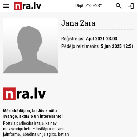
menu
search
login
+23°
Rīgā
Jana Zara
Reģistrējās:
7.jūl 2021 23:03
Pēdējo reizi manīts:
5.jun 2025 12:51
Mēs strādājam, lai Jūs zinātu
svarīgo, aktuālo un interesanto!
Portāla pārliecība ir tajā, ka nav
mazsvarīgu lietu – lasītājs ir ne vien
jāinformē, jābrīdina un jāizglīto, bet arī