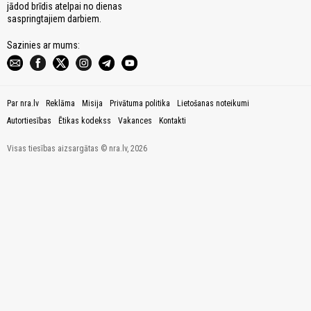
jādod brīdis atelpai no dienas
saspringtajiem darbiem.
Sazinies ar mums:
Par nra.lv
Reklāma
Misija
Privātuma politika
Lietošanas noteikumi
Autortiesības
Ētikas kodekss
Vakances
Kontakti
Visas tiesības aizsargātas © nra.lv, 2026