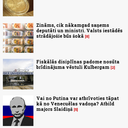
Zināms, cik nākamgad saņems
deputāti un ministri. Valsts iestādēs
strādājošie būs šokā
8
Fiskālās disiplīnas padome nosūta
brīdinājuma vēstuli Kulbergam
2
Vai no Putina var atbrīvoties tāpat
kā no Venecuēlas vadoņa? Atbild
majors Slaidiņš
5