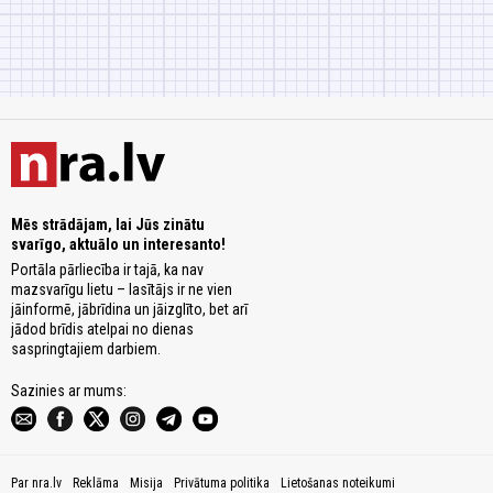
Mēs strādājam, lai Jūs zinātu
svarīgo, aktuālo un interesanto!
Portāla pārliecība ir tajā, ka nav
mazsvarīgu lietu – lasītājs ir ne vien
jāinformē, jābrīdina un jāizglīto, bet arī
jādod brīdis atelpai no dienas
saspringtajiem darbiem.
Sazinies ar mums:
Par nra.lv
Reklāma
Misija
Privātuma politika
Lietošanas noteikumi