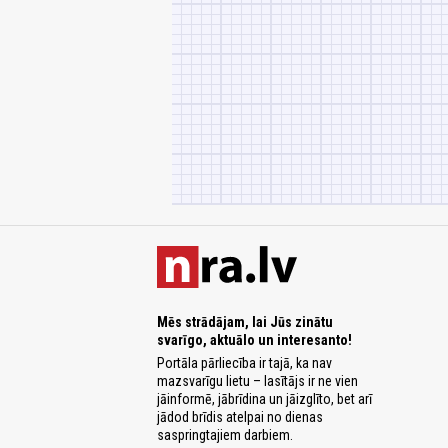
Mēs strādājam, lai Jūs zinātu
svarīgo, aktuālo un interesanto!
Portāla pārliecība ir tajā, ka nav
mazsvarīgu lietu – lasītājs ir ne vien
jāinformē, jābrīdina un jāizglīto, bet arī
jādod brīdis atelpai no dienas
saspringtajiem darbiem.