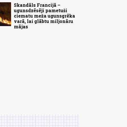
Skandāls Francijā –
ugunsdzēsēji pametuši
ciematu meža ugunsgrēka
varā, lai glābtu miljonāru
mājas