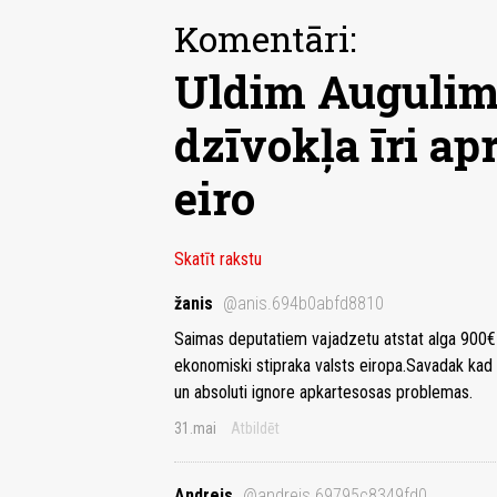
Komentāri:
Uldim Augulim
dzīvokļa īri ap
eiro
Skatīt rakstu
žanis
@anis.694b0abfd8810
Saimas deputatiem vajadzetu atstat alga 900€ 
ekonomiski stipraka valsts eiropa.Savadak kad s
un absoluti ignore apkartesosas problemas.
31.mai
Atbildēt
Andrejs
@andrejs.69795c8349fd0