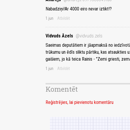
Nabadziņi!Ar 4000 eiro nevar iztikt!?
1.jun
Atbildēt
Vidvuds Āzels
@vidvuds.zels
Saeimas deputātiem ir jāapmaksā no iedzīvotāju
trūkumu un ēdīs sliktu pārtiku, kas atsaukties u
gaišiem, jo kā teica Rainis - "Zemi griesti, z
1.jun
Atbildēt
Komentēt
Reģistrējies, lai pievienotu komentāru