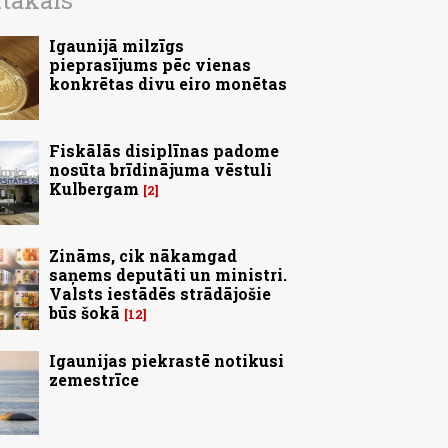
ītākais
Igaunijā milzīgs
pieprasījums pēc vienas
konkrētas divu eiro monētas
Fiskālās disiplīnas padome
nosūta brīdinājuma vēstuli
Kulbergam
2
Zināms, cik nākamgad
saņems deputāti un ministri.
Valsts iestādēs strādājošie
būs šokā
12
Igaunijas piekrastē notikusi
zemestrīce