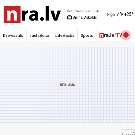
Ceturtdiena, 6.augusts
+25°
Rīgā
redeem
Aisma, Askolds
Dzīvesstils
TautaRunā
LifeHacks
Sports