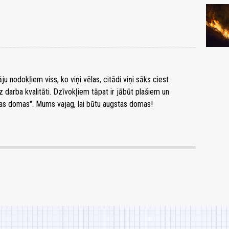
 nodokļiem viss, ko viņi vēlas, citādi viņi sāks ciest
z darba kvalitāti. Dzīvokļiem tāpat ir jābūt plašiem un
emas domas". Mums vajag, lai būtu augstas domas!