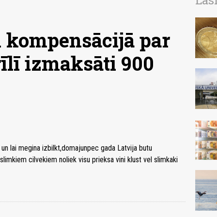
Las
 kompensācijā par
rīlī izmaksāti 900
un lai megina izbilkt,domajunpec gada Latvija butu
limkiem cilvekiem noliek visu prieksa vini klust vel slimkaki