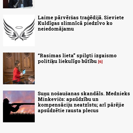
Laime pārvēršas traģēdijā. Sieviete
Kuldīgas slimnīcā piedzīvo ko
neiedomājamu
“Rasimas lieta” spilgti izgaismo
politiķu liekulīgo būtību
6
Suņu nošaušanas skandāls. Mednieks
Minkevičs: apsūdzību un
kompensāciju neatzīstu; arī pārējie
apsūdzētie rausta plecus