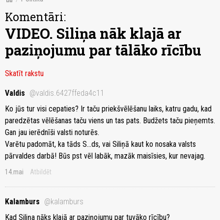
Komentāri:
VIDEO. Siliņa nāk klajā ar
paziņojumu par tālāko rīcību
Skatīt rakstu
Valdis
@valdis.6427ffeda4c11
Ko jūs tur visi cepaties? Ir taču priekšvēlēšanu laiks, katru gadu, kad
paredzētas vēlēšanas taču viens un tas pats. Budžets taču pieņemts.
Gan jau ierēdnīši valsti noturēs.
Varētu padomāt, ka tāds S...ds, vai Siliņā kaut ko nosaka valsts
pārvaldes darbā! Būs pst vēl labāk, mazāk maisīsies, kur nevajag.
14.mai
Atbildēt
Kalamburs
@kalamburs
Kad Siliņa nāks klajā ar paziņojumu par tuvāko rīcību?