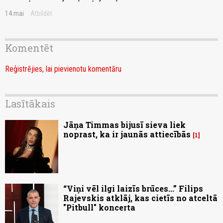
14.mai
Atbildēt
Komentēt
Reģistrējies, lai pievienotu komentāru
Lasītākais
Jāņa Timmas bijusī sieva liek
noprast, ka ir jaunās attiecībās
1
“Viņi vēl ilgi laizīs brūces...” Filips
Rajevskis atklāj, kas cietīs no atceltā
"Pitbull" koncerta