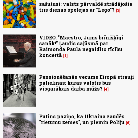
sašutusi: valsts pārvaldē strādājošie
trīs dienas spēlējās ar "Lego"?
3
VIDEO. "Maestro, Jums brīnišķīgi
sanāk!" Ļaudis sajūsmā par
Raimonda Paula negaidīto rīcību
koncertā
1
Pensionēšanās vecums Eiropā strauji
palielinās: kurās valstīs būs
visgarākais darba mūžs?
4
Putins paziņo, ka Ukraina zaudēs
"rietumu zemes", un piemin Poliju
6