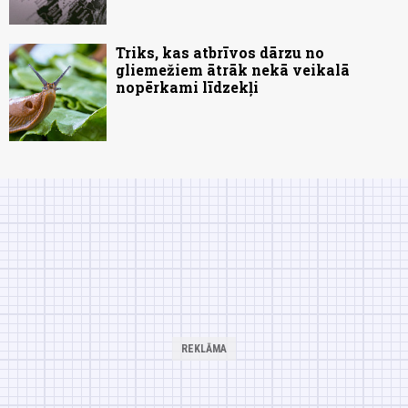
Triks, kas atbrīvos dārzu no
gliemežiem ātrāk nekā veikalā
nopērkami līdzekļi