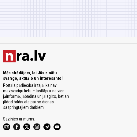
Mēs strādājam, lai Jūs zinātu
svarīgo, aktuālo un interesanto!
Portāla pārliecība ir tajā, ka nav
mazsvarīgu lietu – lasītājs ir ne vien
jāinformē, jābrīdina un jāizglīto, bet arī
jādod brīdis atelpai no dienas
saspringtajiem darbiem.
Sazinies ar mums: