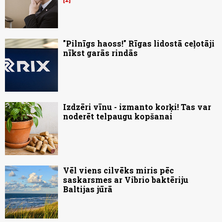
"Pilnīgs haoss!" Rīgas lidostā ceļotāji
nīkst garās rindās
Izdzēri vīnu - izmanto korķi! Tas var
noderēt telpaugu kopšanai
Vēl viens cilvēks miris pēc
saskarsmes ar Vibrio baktēriju
Baltijas jūrā