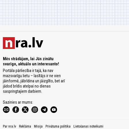
Mēs strādājam, lai Jūs zinātu
svarīgo, aktuālo un interesanto!
Portāla pārliecība ir tajā, ka nav
mazsvarīgu lietu – lasītājs ir ne vien
jāinformē, jābrīdina un jāizglīto, bet arī
jādod brīdis atelpai no dienas
saspringtajiem darbiem.
Sazinies ar mums:
Par nra.lv
Reklāma
Misija
Privātuma politika
Lietošanas noteikumi