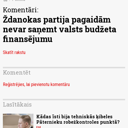
Komentāri:
Ždanokas partija pagaidām
nevar saņemt valsts budžeta
finansējumu
Skatīt rakstu
Komentēt
Reģistrējies, lai pievienotu komentāru
Lasītākais
Kādas īsti bija tehniskās ķibeles
Pāternieku robežkontroles punktā?
2