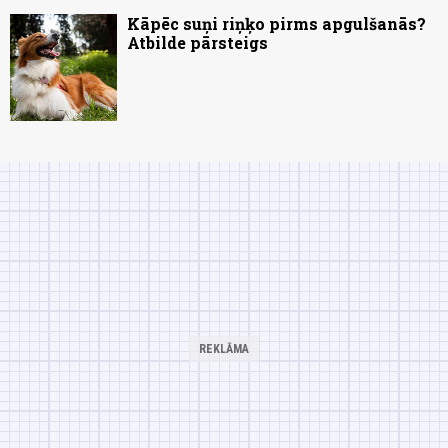
Kāpēc suņi riņķo pirms apgulšanās?
Atbilde pārsteigs