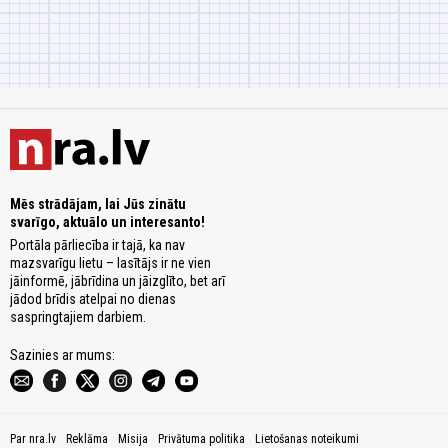
Mēs strādājam, lai Jūs zinātu
svarīgo, aktuālo un interesanto!
Portāla pārliecība ir tajā, ka nav
mazsvarīgu lietu – lasītājs ir ne vien
jāinformē, jābrīdina un jāizglīto, bet arī
jādod brīdis atelpai no dienas
saspringtajiem darbiem.
Sazinies ar mums:
Par nra.lv
Reklāma
Misija
Privātuma politika
Lietošanas noteikumi