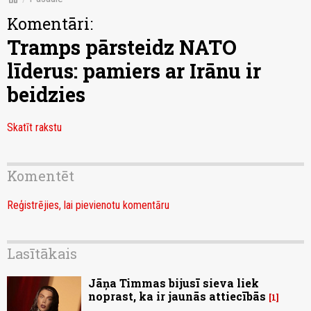
Komentāri:
Tramps pārsteidz NATO
līderus: pamiers ar Irānu ir
beidzies
Skatīt rakstu
Komentēt
Reģistrējies, lai pievienotu komentāru
Lasītākais
Jāņa Timmas bijusī sieva liek
noprast, ka ir jaunās attiecībās
1