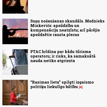
Suņu nošaušanas skandāls. Mednieks
Minkevičs: apsūdzību un
kompensāciju neatzīstu; arī pārējie
apsūdzētie rausta plecus
PTAC brīdina par kādu tūrisma
operatoru; ir risks, ka samaksātā
nauda netiks atgriezta
“Rasimas lieta” spilgti izgaismo
politiķu liekulīgo būtību
4