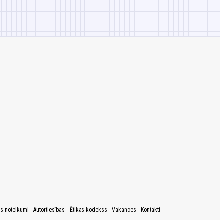
as noteikumi
Autortiesības
Ētikas kodekss
Vakances
Kontakti