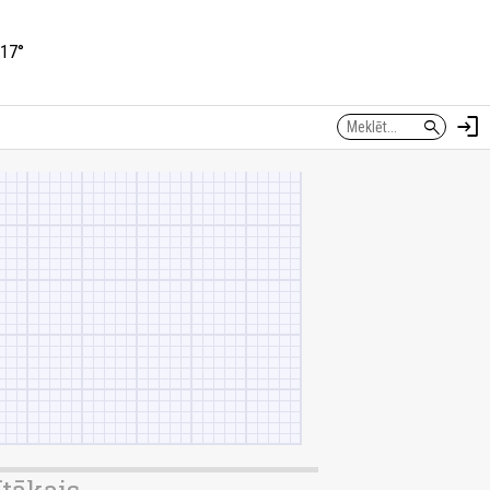
17°
login
search