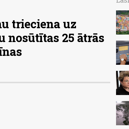
Las
u trieciena uz
u nosūtītas 25 ātrās
īnas