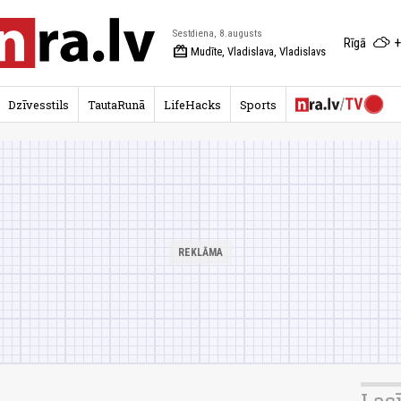
Sestdiena, 8.augusts
+
Rīgā
redeem
Mudīte, Vladislava, Vladislavs
Dzīvesstils
TautaRunā
LifeHacks
Sports