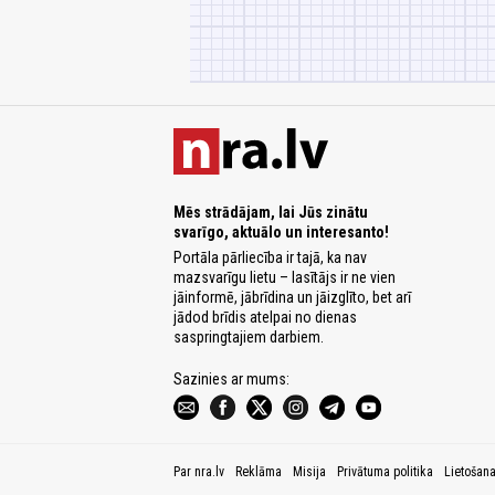
Mēs strādājam, lai Jūs zinātu
svarīgo, aktuālo un interesanto!
Portāla pārliecība ir tajā, ka nav
mazsvarīgu lietu – lasītājs ir ne vien
jāinformē, jābrīdina un jāizglīto, bet arī
jādod brīdis atelpai no dienas
saspringtajiem darbiem.
Sazinies ar mums:
Par nra.lv
Reklāma
Misija
Privātuma politika
Lietošan