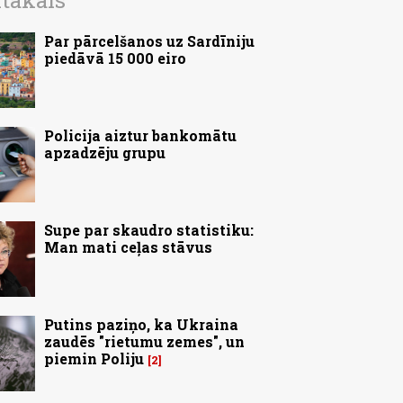
ītākais
Par pārcelšanos uz Sardīniju
piedāvā 15 000 eiro
Policija aiztur bankomātu
apzadzēju grupu
Supe par skaudro statistiku:
Man mati ceļas stāvus
Putins paziņo, ka Ukraina
zaudēs "rietumu zemes", un
piemin Poliju
2