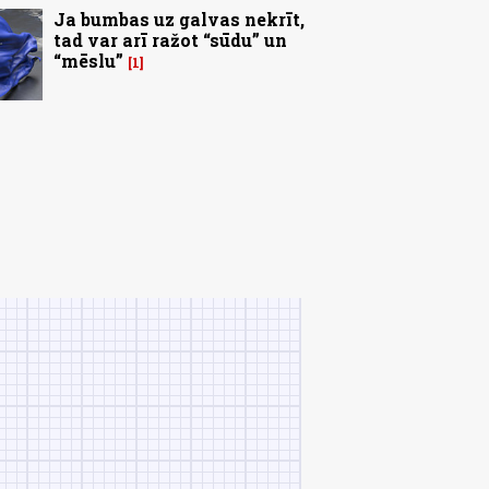
Ja bumbas uz galvas nekrīt,
tad var arī ražot “sūdu” un
“mēslu”
1