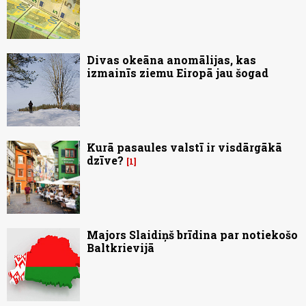
Divas okeāna anomālijas, kas
izmainīs ziemu Eiropā jau šogad
Kurā pasaules valstī ir visdārgākā
dzīve?
1
Majors Slaidiņš brīdina par notiekošo
Baltkrievijā