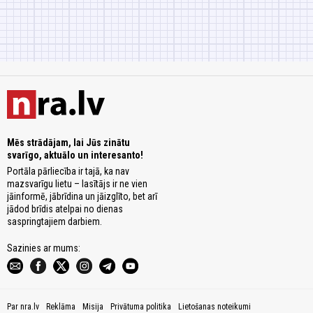
Mēs strādājam, lai Jūs zinātu
svarīgo, aktuālo un interesanto!
Portāla pārliecība ir tajā, ka nav
mazsvarīgu lietu – lasītājs ir ne vien
jāinformē, jābrīdina un jāizglīto, bet arī
jādod brīdis atelpai no dienas
saspringtajiem darbiem.
Sazinies ar mums:
Par nra.lv
Reklāma
Misija
Privātuma politika
Lietošanas noteikumi