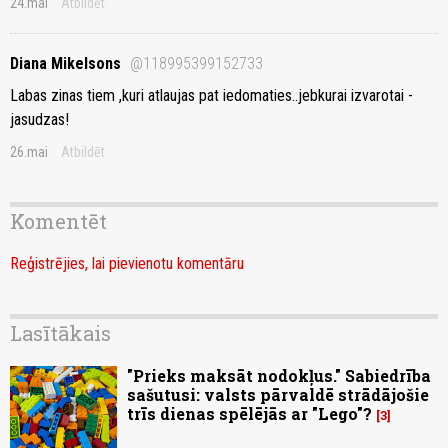
24.mai
Atbildēt
Diana Mikelsons
@118995399152733
Labas zinas tiem ,kuri atlaujas pat iedomaties..jebkurai izvarotai -
jasudzas!
26.mai
Atbildēt
Komentēt
Reģistrējies, lai pievienotu komentāru
Lasītākais
"Prieks maksāt nodokļus." Sabiedrība
sašutusi: valsts pārvaldē strādājošie
trīs dienas spēlējās ar "Lego"?
3