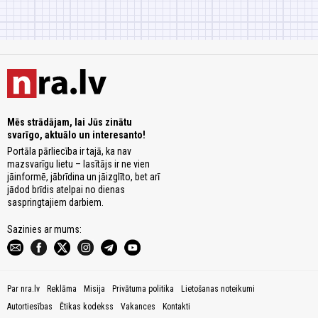
Mēs strādājam, lai Jūs zinātu
svarīgo, aktuālo un interesanto!
Portāla pārliecība ir tajā, ka nav
mazsvarīgu lietu – lasītājs ir ne vien
jāinformē, jābrīdina un jāizglīto, bet arī
jādod brīdis atelpai no dienas
saspringtajiem darbiem.
Sazinies ar mums:
Par nra.lv
Reklāma
Misija
Privātuma politika
Lietošanas noteikumi
Autortiesības
Ētikas kodekss
Vakances
Kontakti