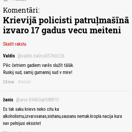
Komentāri:
Krievijā policisti patruļmašīnā
izvaro 17 gadus vecu meiteni
Skatīt rakstu
Valdis
@valdis.6a0ca057b0c2d
Pēc četriem gadiem varēs služīt tālāk.
Ruskij sud, samij gumannij sud v mire!
24.mai
Atbildēt
žanis
@anis.694b0abfd8810
Es tak saku krievs neko citu ka
alkoholismu,izvarosanas,sishanu,sausanu nemak.kropla nacija kura
nav pelnijusi eksistet