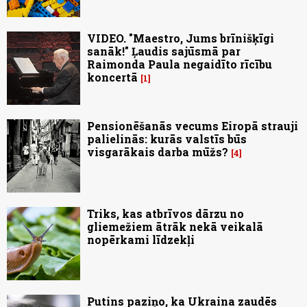
VIDEO. "Maestro, Jums brīnišķīgi
sanāk!" Ļaudis sajūsmā par
Raimonda Paula negaidīto rīcību
koncertā
1
Pensionēšanās vecums Eiropā strauji
palielinās: kurās valstīs būs
visgarākais darba mūžs?
4
Triks, kas atbrīvos dārzu no
gliemežiem ātrāk nekā veikalā
nopērkami līdzekļi
Putins paziņo, ka Ukraina zaudēs