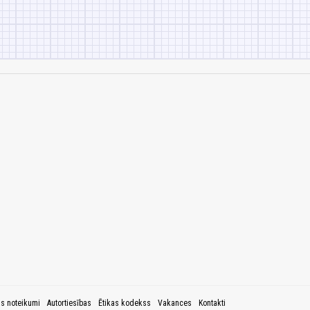
as noteikumi
Autortiesības
Ētikas kodekss
Vakances
Kontakti