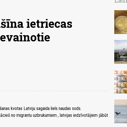
Las
īna ietriecas
ievainotie
šanas kvotas Latviju sagaida liels naudas sods.
jācieš no migrantu uzbrukumiem , latvijas iedzīvotājiem jābūt