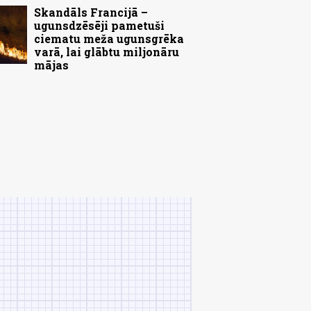
Skandāls Francijā –
ugunsdzēsēji pametuši
ciematu meža ugunsgrēka
varā, lai glābtu miljonāru
mājas