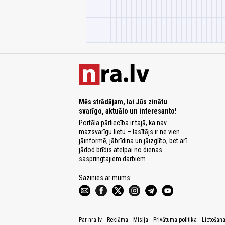
Mēs strādājam, lai Jūs zinātu
svarīgo, aktuālo un interesanto!
Portāla pārliecība ir tajā, ka nav
mazsvarīgu lietu – lasītājs ir ne vien
jāinformē, jābrīdina un jāizglīto, bet arī
jādod brīdis atelpai no dienas
saspringtajiem darbiem.
Sazinies ar mums:
Par nra.lv
Reklāma
Misija
Privātuma politika
Lietošan