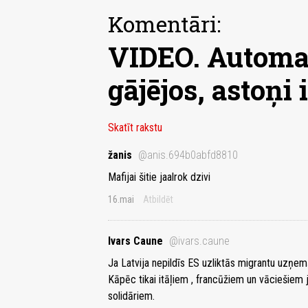
Komentāri:
VIDEO. Automaš
gājējos, astoņi 
Skatīt rakstu
žanis
@anis.694b0abfd8810
Mafijai šitie jaalrok dzivi
16.mai
Atbildēt
Ivars Caune
@ivars.caune
Ja Latvija nepildīs ES uzliktās migrantu uzņem
Kāpēc tikai itāļiem , francūžiem un vāciešiem 
solidāriem.