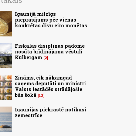
ītākais
Igaunijā milzīgs
pieprasījums pēc vienas
konkrētas divu eiro monētas
Fiskālās disiplīnas padome
nosūta brīdinājuma vēstuli
Kulbergam
2
Zināms, cik nākamgad
saņems deputāti un ministri.
Valsts iestādēs strādājošie
būs šokā
12
Igaunijas piekrastē notikusi
zemestrīce