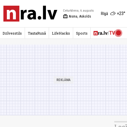
Ceturtdiena, 6.augusts
+23°
Rīgā
redeem
Aisma, Askolds
Dzīvesstils
TautaRunā
LifeHacks
Sports