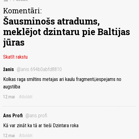
Komentāri:
Šausminošs atradums,
meklējot dzintaru pie Baltijas
jūras
Skatīt rakstu
žanis
@anis.694b0abfd8810
Kolkas raga smiltins metajas ari kaulu fragmenti,iespejams no
augstilba
12.mai
Atbildēt
Ans Profi
@ans.profi
Kā var zināt ka tā ar tieši Dzintara roka
12.mai
Atbildēt