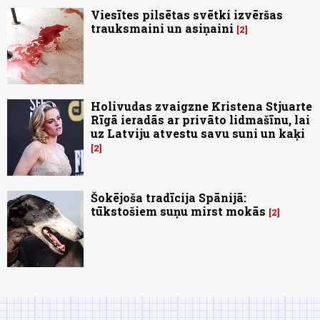
Viesītes pilsētas svētki izvēršas
trauksmaini un asiņaini
2
Holivudas zvaigzne Kristena Stjuarte
Rīgā ieradās ar privāto lidmašīnu, lai
uz Latviju atvestu savu suni un kaķi
2
Šokējoša tradīcija Spānijā:
tūkstošiem suņu mirst mokās
2