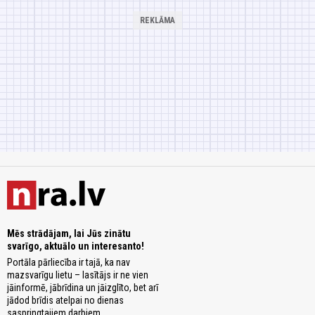
Mēs strādājam, lai Jūs zinātu
svarīgo, aktuālo un interesanto!
Portāla pārliecība ir tajā, ka nav
mazsvarīgu lietu – lasītājs ir ne vien
jāinformē, jābrīdina un jāizglīto, bet arī
jādod brīdis atelpai no dienas
saspringtajiem darbiem.