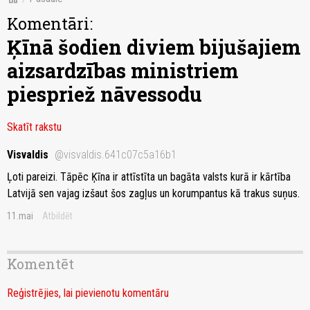
Komentāri:
Ķīnā šodien diviem bijušajiem
aizsardzības ministriem
piespriež nāvessodu
Skatīt rakstu
Visvaldis
@visvaldis.641c07c5a16b1
Ļoti pareizi. Tāpēc Ķīna ir attīstīta un bagāta valsts kurā ir kārtība
Latvijā sen vajag izšaut šos zagļus un korumpantus kā trakus suņus.
11.mai
Atbildēt
Komentēt
Reģistrējies, lai pievienotu komentāru