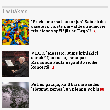
Lasītākais
"Prieks maksāt nodokļus." Sabiedrība
sašutusi: valsts pārvaldē strādājošie
trīs dienas spēlējās ar "Lego"?
2
VIDEO. "Maestro, Jums brīnišķīgi
sanāk!" Ļaudis sajūsmā par
Raimonda Paula negaidīto rīcību
koncertā
1
Putins paziņo, ka Ukraina zaudēs
"rietumu zemes", un piemin Poliju
5