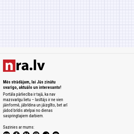
Mēs strādājam, lai Jūs zinātu
svarīgo, aktuālo un interesanto!
Portāla pārliecība ir tajā, ka nav
mazsvarīgu lietu – lasītājs ir ne vien
jāinformē, jābrīdina un jāizglīto, bet arī
jādod brīdis atelpai no dienas
saspringtajiem darbiem.
Sazinies ar mums: