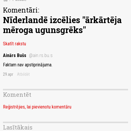
Komentāri:
Nīderlandē izcēlies "ārkārtēja
mēroga ugunsgrēks"
Skatīt rakstu
Ainārs Bušs
@ain.rs.bu.s
Faktam nav apstiprinājuma.
29.apr
Atbildēt
Komentēt
Reģistrējies, lai pievienotu komentāru
Lasītākais