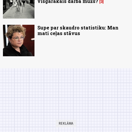
visgarākais darba mūžs?
3
Supe par skaudro statistiku: Man
mati ceļas stāvus