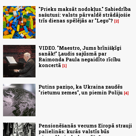
"Prieks maksāt nodokļus." Sabiedrība
sašutusi: valsts pārvaldē strādājošie
trīs dienas spēlējās ar "Lego"?
2
VIDEO. "Maestro, Jums brīnišķīgi
sanāk!" Ļaudis sajūsmā par
Raimonda Paula negaidīto rīcību
koncertā
1
Putins paziņo, ka Ukraina zaudēs
"rietumu zemes", un piemin Poliju
4
Pensionēšanās vecums Eiropā strauji
palielinās: kurās valstīs būs