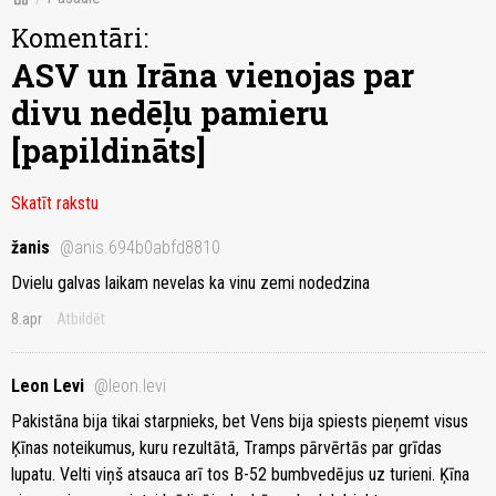
Komentāri:
ASV un Irāna vienojas par
divu nedēļu pamieru
[papildināts]
Skatīt rakstu
žanis
@anis.694b0abfd8810
Dvielu galvas laikam nevelas ka vinu zemi nodedzina
8.apr
Atbildēt
Leon Levi
@leon.levi
Pakistāna bija tikai starpnieks, bet Vens bija spiests pieņemt visus
Ķīnas noteikumus, kuru rezultātā, Tramps pārvērtās par grīdas
lupatu. Velti viņš atsauca arī tos B-52 bumbvedējus uz turieni. Ķīna