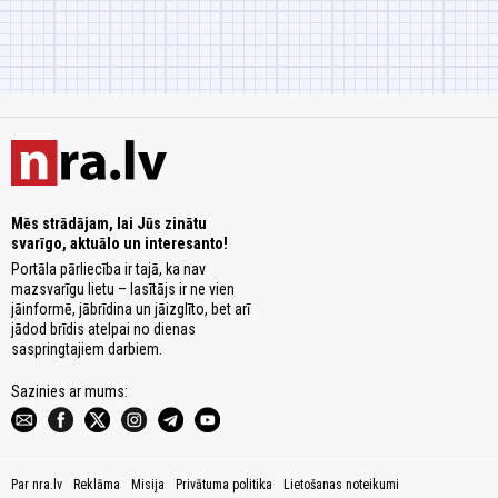
Mēs strādājam, lai Jūs zinātu
svarīgo, aktuālo un interesanto!
Portāla pārliecība ir tajā, ka nav
mazsvarīgu lietu – lasītājs ir ne vien
jāinformē, jābrīdina un jāizglīto, bet arī
jādod brīdis atelpai no dienas
saspringtajiem darbiem.
Sazinies ar mums:
Par nra.lv
Reklāma
Misija
Privātuma politika
Lietošanas noteikumi