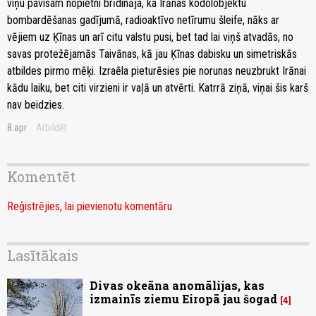
viņu pavisam nopietni brīdināja, ka Irānas kodolobjektu
bombardēšanas gadījumā, radioaktīvo netīrumu šleife, nāks ar
vējiem uz Ķīnas un arī citu valstu pusi, bet tad lai viņš atvadās, no
savas protežējamās Taivānas, kā jau Ķīnas dabisku un simetriskās
atbildes pirmo mēķi. Izraēla pieturēsies pie norunas neuzbrukt Irānai
kādu laiku, bet citi virzieni ir vaļā un atvērti. Katrrā ziņā, viņai šis karš
nav beidzies.
8.apr
Atbildēt
Komentēt
Reģistrējies, lai pievienotu komentāru
Lasītākais
Divas okeāna anomālijas, kas
izmainīs ziemu Eiropā jau šogad
4