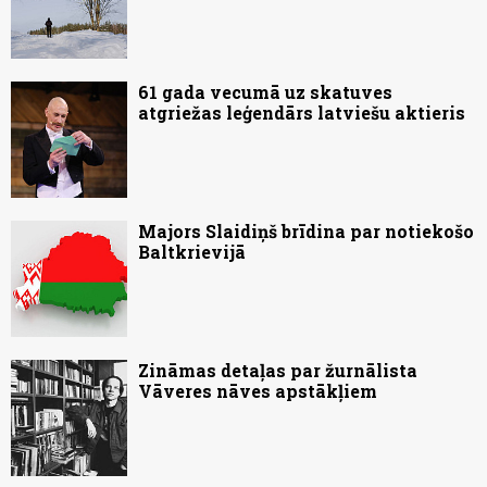
61 gada vecumā uz skatuves
atgriežas leģendārs latviešu aktieris
Majors Slaidiņš brīdina par notiekošo
Baltkrievijā
Zināmas detaļas par žurnālista
Vāveres nāves apstākļiem