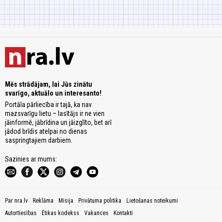
Mēs strādājam, lai Jūs zinātu
svarīgo, aktuālo un interesanto!
Portāla pārliecība ir tajā, ka nav
mazsvarīgu lietu – lasītājs ir ne vien
jāinformē, jābrīdina un jāizglīto, bet arī
jādod brīdis atelpai no dienas
saspringtajiem darbiem.
Sazinies ar mums:
Par nra.lv
Reklāma
Misija
Privātuma politika
Lietošanas noteikumi
Autortiesības
Ētikas kodekss
Vakances
Kontakti