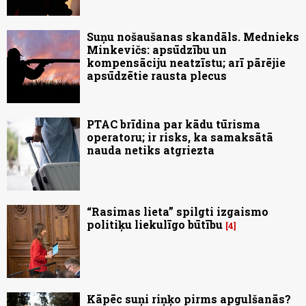
Suņu nošaušanas skandāls. Mednieks
Minkevičs: apsūdzību un
kompensāciju neatzīstu; arī pārējie
apsūdzētie rausta plecus
PTAC brīdina par kādu tūrisma
operatoru; ir risks, ka samaksātā
nauda netiks atgriezta
“Rasimas lieta” spilgti izgaismo
politiķu liekulīgo būtību
4
Kāpēc suņi riņķo pirms apgulšanās?