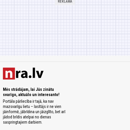
Mēs strādājam, lai Jūs zinātu
svarīgo, aktuālo un interesanto!
Portāla pārliecība ir tajā, ka nav
mazsvarīgu lietu – lasītājs ir ne vien
jāinformē, jābrīdina un jāizglīto, bet arī
jādod brīdis atelpai no dienas
saspringtajiem darbiem.