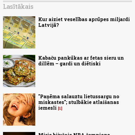
Lasītākais
Kur aiziet veselības aprūpes miljardi
Latvijā?
Kabaču pankūkas ar fetas sieru un
dillēm – gardi un diētiski
"Paņēma salauztu lietussargu no
miskastes"; stulbākie atlaišanas
iemesli
1
Miris bijušais NBA čempions