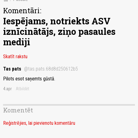
Komentāri:
Iespējams, notriekts ASV
iznīcinātājs, ziņo pasaules
mediji
Skatīt rakstu
Tas pats
@tas.pats.68d8d250612b5
Pilots esot saņemts gūstā.
4.apr
Atbildēt
Komentēt
Reģistrējies, lai pievienotu komentāru