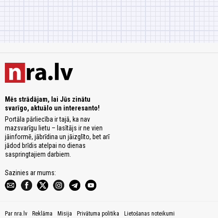
Mēs strādājam, lai Jūs zinātu
svarīgo, aktuālo un interesanto!
Portāla pārliecība ir tajā, ka nav
mazsvarīgu lietu – lasītājs ir ne vien
jāinformē, jābrīdina un jāizglīto, bet arī
jādod brīdis atelpai no dienas
saspringtajiem darbiem.
Sazinies ar mums:
Par nra.lv
Reklāma
Misija
Privātuma politika
Lietošanas noteikumi