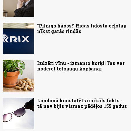
"Pilnīgs haoss!" Rīgas lidostā ceļotāji
nīkst garās rindās
Izdzēri vīnu - izmanto korķi! Tas var
noderēt telpaugu kopšanai
Londonā konstatēts unikāls fakts -
tā nav bijis vismaz pēdējos 155 gadus