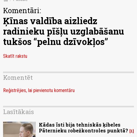
Komentāri:
Ķīnas valdība aizliedz
radinieku pīšļu uzglabāšanu
tukšos “pelnu dzīvokļos”
Skatīt rakstu
Komentēt
Reģistrējies, lai pievienotu komentāru
Lasītākais
Kādas īsti bija tehniskās ķibeles
Pāternieku robežkontroles punktā?
1