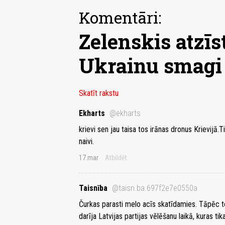
Komentāri:
Zelenskis atzīs
Ukrainu smagi
Skatīt rakstu
Ekharts
@ekharts
krievi sen jau taisa tos irānas dronus Krievijā
naivi.
17.mar
Atbildēt
Taisnība
@taisn.ba.697f2e7e0550a
Čurkas parasti melo acīs skatīdamies. Tāpēc tos
darīja Latvijas partijas vēlēšanu laikā, kuras t