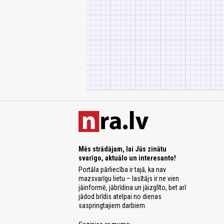
Mēs strādājam, lai Jūs zinātu
svarīgo, aktuālo un interesanto!
Portāla pārliecība ir tajā, ka nav
mazsvarīgu lietu – lasītājs ir ne vien
jāinformē, jābrīdina un jāizglīto, bet arī
jādod brīdis atelpai no dienas
saspringtajiem darbiem.