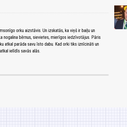
msonīgo orku aizstāvis. Un izskatās, ka viņš ir baiļu un
a nogalina bērnus, sievietes, mierīgos iedzīvotājus. Pāris
iku atkal parāda savu īsto dabu. Kad orki tiks iznīcināti un
atkal ielīdīs savās alās.