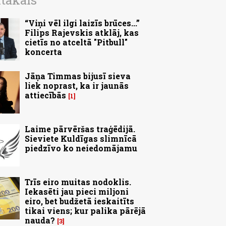
ītākais
“Viņi vēl ilgi laizīs brūces...”
Filips Rajevskis atklāj, kas
cietīs no atceltā "Pitbull"
koncerta
Jāņa Timmas bijusī sieva
liek noprast, ka ir jaunās
attiecībās
1
Laime pārvēršas traģēdijā.
Sieviete Kuldīgas slimnīcā
piedzīvo ko neiedomājamu
Trīs eiro muitas nodoklis.
Iekasēti jau pieci miljoni
eiro, bet budžetā ieskaitīts
tikai viens; kur palika pārējā
nauda?
3