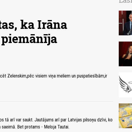
Las
tas, ka Irāna
 piemānīja
.Ticēt Zelenskim,pēc visiem viņa meliem un puspatiesībām,ir
 tā arī var saukt. Jautājums arī par Latvijas pilsoņu dzīvi, ko
ika saeimā. Bet protams - Meloja Tautai.