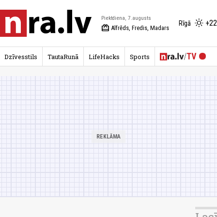
Piektdiena, 7.augusts
+22
Rīgā
redeem
Alfrēds, Fredis, Madars
Dzīvesstils
TautaRunā
LifeHacks
Sports