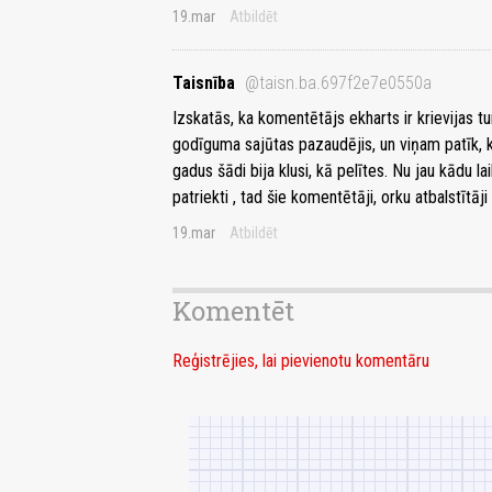
19.mar
Atbildēt
Taisnība
@taisn.ba.697f2e7e0550a
Izskatās, ka komentētājs ekharts ir krievijas tu
godīguma sajūtas pazaudējis, un viņam patīk, k
gadus šādi bija klusi, kā pelītes. Nu jau kādu la
patriekti , tad šie komentētāji, orku atbalstītāji 
19.mar
Atbildēt
Komentēt
Reģistrējies, lai pievienotu komentāru