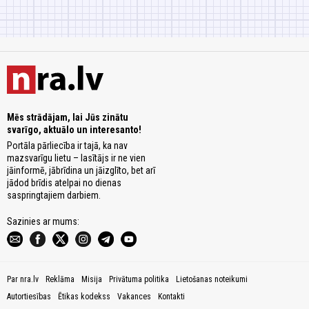
Mēs strādājam, lai Jūs zinātu
svarīgo, aktuālo un interesanto!
Portāla pārliecība ir tajā, ka nav
mazsvarīgu lietu – lasītājs ir ne vien
jāinformē, jābrīdina un jāizglīto, bet arī
jādod brīdis atelpai no dienas
saspringtajiem darbiem.
Sazinies ar mums:
Par nra.lv
Reklāma
Misija
Privātuma politika
Lietošanas noteikumi
Autortiesības
Ētikas kodekss
Vakances
Kontakti