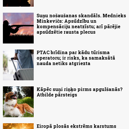
Suņu nošaušanas skandāls. Mednieks
Minkevičs: Apsūdzību un
kompensāciju neatzīstu; arī pārējie
apsūdzētie rausta plecus
PTAC brīdina par kādu tūrisma
operatoru; ir risks, ka samaksātā
nauda netiks atgriezta
Kāpēc suņi riņķo pirms apgulšanās?
Atbilde pārsteigs
Eiropā plosās ekstrēms karstums