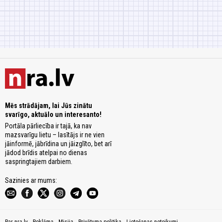
Mēs strādājam, lai Jūs zinātu
svarīgo, aktuālo un interesanto!
Portāla pārliecība ir tajā, ka nav
mazsvarīgu lietu – lasītājs ir ne vien
jāinformē, jābrīdina un jāizglīto, bet arī
jādod brīdis atelpai no dienas
saspringtajiem darbiem.
Sazinies ar mums: