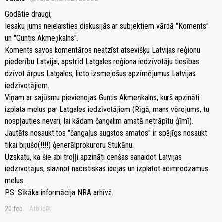
Godātie draugi,
Iesaku jums neielaisties diskusijās ar subjektiem vārdā "Koments"
un "Guntis Akmeņkalns".
Koments savos komentāros neatzīst atsevišķu Latvijas reģionu
piederību Latvijai, apstrīd Latgales reģiona iedzīvotāju tiesības
dzīvot ārpus Latgales, lieto izsmejošus apzīmējumus Latvijas
iedzīvotājiem.
Viņam ar sajūsmu pievienojas Guntis Akmeņkalns, kurš apzināti
izplata melus par Latgales iedzīvotājiem (Rīgā, mans vērojums, tu
nospļauties nevari, lai kādam čangalim amatā netrāpītu ģīmī).
Jautāts nosaukt tos "čangaļus augstos amatos" ir spējīgs nosaukt
tikai bijušo(!!!!) ģenerālprokuroru Stukānu.
Uzskatu, ka šie abi troļļi apzināti cenšas sanaidot Latvijas
iedzīvotājus, slavinot nacistiskas idejas un izplatot acīmredzamus
melus.
P.S. Sīkāka informācija NRA arhīvā.
20.feb
Atbildēt