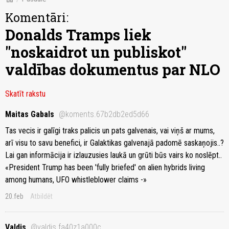
Komentāri:
Donalds Tramps liek
"noskaidrot un publiskot"
valdības dokumentus par NLO
Skatīt rakstu
Maitas Gabals
@koments.67b2db2ed5d66
Tas vecis ir galīgi traks palicis un pats galvenais, vai viņš ar mums,
arī visu to savu benefici, ir Galaktikas galvenajā padomē saskaņojis..?
Lai gan informācija ir izlauzusies laukā un grūti būs vairs ko noslēpt..
«President Trump has been 'fully briefed' on alien hybrids living
among humans, UFO whistleblower claims -»
20.feb
Atbildēt
Valdis
@valdis.fa40z1a000c