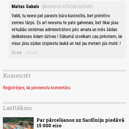
Maitas Gabals
@koments.67b2db2ed5d66
Valdi, tu neesi pat parasts būra kustonītis, bet primitīvs
zemes tārps. Es arī neesmu te pats galvenais, bet tikai jūsu
virtuālās sistēmas administrātors pēc amata un mēs šādas
delikateses ēdam dzīvas.! Sākumā izvelkam cau pirkstiem, lai
visus jūsu sūdus izspiestu laukā un tad jau metam jūs mutē..!
20.feb
Atbildēt
Komentēt
Reģistrējies, lai pievienotu komentāru
Lasītākais
Par pārcelšanos uz Sardīniju piedāvā
15 000 eiro