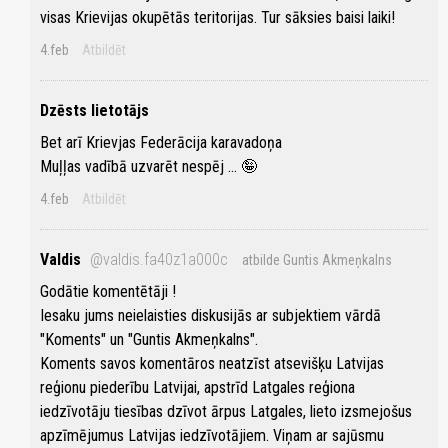
visas Krievijas okupētās teritorijas. Tur sāksies baisi laiki!
4.feb
Atbildēt
Dzēsts lietotājs
Bet arī Krievjas Federācija karavadoņa
Muļļas vadībā uzvarēt nespēj ... 🤪
4.feb
Atbildēt
Valdis
@valdis.fa40z1a000c
atbilde Guntis Akmeņkalns
Godātie komentētāji !
Iesaku jums neielaisties diskusijās ar subjektiem vārdā
"Koments" un "Guntis Akmeņkalns".
Koments savos komentāros neatzīst atsevišķu Latvijas
reģionu piederību Latvijai, apstrīd Latgales reģiona
iedzīvotāju tiesības dzīvot ārpus Latgales, lieto izsmejošus
apzīmējumus Latvijas iedzīvotājiem. Viņam ar sajūsmu