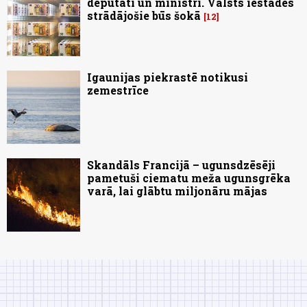
deputāti un ministri. Valsts iestādēs
strādājošie būs šokā
12
Igaunijas piekrastē notikusi
zemestrīce
Skandāls Francijā – ugunsdzēsēji
pametuši ciematu meža ugunsgrēka
varā, lai glābtu miljonāru mājas