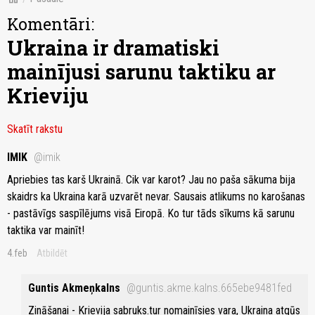
Komentāri:
Ukraina ir dramatiski
mainījusi sarunu taktiku ar
Krieviju
Skatīt rakstu
IMIK
@imik
Apriebies tas karš Ukrainā. Cik var karot? Jau no paša sākuma bija
skaidrs ka Ukraina karā uzvarēt nevar. Sausais atlikums no karošanas
- pastāvīgs saspīlējums visā Eiropā. Ko tur tāds sīkums kā sarunu
taktika var mainīt!
4.feb
Atbildēt
Guntis Akmeņkalns
@guntis.akme.kalns.665ebe9481fed
Zināšanai - Krievija sabruks.tur nomainīsies vara, Ukraina atgūs