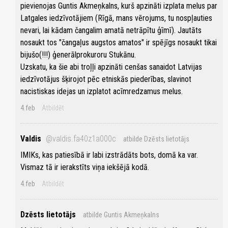
pievienojas Guntis Akmeņkalns, kurš apzināti izplata melus par
Latgales iedzīvotājiem (Rīgā, mans vērojums, tu nospļauties
nevari, lai kādam čangalim amatā netrāpītu ģīmī). Jautāts
nosaukt tos "čangaļus augstos amatos" ir spējīgs nosaukt tikai
bijušo(!!!) ģenerālprokuroru Stukānu.
Uzskatu, ka šie abi troļļi apzināti cenšas sanaidot Latvijas
iedzīvotājus šķirojot pēc etniskās piederības, slavinot
nacistiskas idejas un izplatot acīmredzamus melus.
4.feb
Atbildēt
Valdis
@valdis.fa40z1a000c
atbilde Dzēsts lietotājs
IMIKs, kas patiesībā ir labi izstrādāts bots, domā ka var.
Vismaz tā ir ierakstīts viņa iekšējā kodā.
4.feb
Atbildēt
Dzēsts lietotājs
atbilde Guntis Akmeņkalns