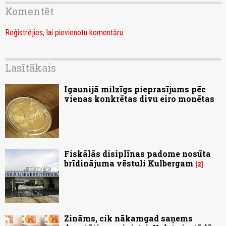
Komentēt
Reģistrējies, lai pievienotu komentāru
Lasītākais
Igaunijā milzīgs pieprasījums pēc
vienas konkrētas divu eiro monētas
Fiskālās disiplīnas padome nosūta
brīdinājuma vēstuli Kulbergam
2
Zināms, cik nākamgad saņems