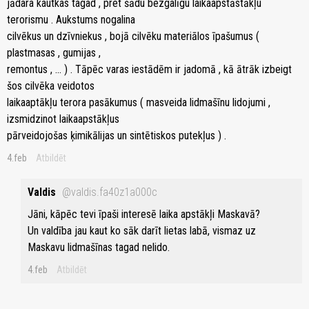
jādara kautkas tagad , pret šādu bezgalīgu laikaapstāstākļu
terorismu . Aukstums nogalina
cilvēkus un dzīvniekus , bojā cilvēku materiālos īpašumus (
plastmasas , gumijas ,
remontus , ... ) . Tāpēc varas iestādēm ir jadomā , kā ātrāk izbeigt
šos cilvēka veidotos
laikaaptākļu terora pasākumus ( masveida lidmašīnu lidojumi ,
izsmidzinot laikaapstākļus
pārveidojošas ķimikālijas un sintētiskos putekļus ) .
4.feb
Atbildēt
Valdis
@valdis.fa40z1a000c
Jāni, kāpēc tevi īpaši interesē laika apstākļi Maskavā?
Un valdība jau kaut ko sāk darīt lietas labā, vismaz uz
Maskavu lidmašīnas tagad nelido.
4.feb
Atbildēt