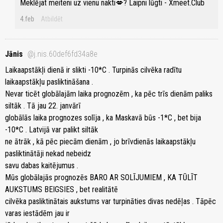
Meklējat meiteni uz vienu nakti💋? Laipni lūgti - Xmeet.Club
4.feb
Atbildēt
Jānis
@j.nis.60def6fd34a8e
Laikaapstākļi dienā ir slikti -10*C . Turpinās cilvēka radītu
laikaapstākļu pasliktināšana .
Nevar ticēt globālajām laika prognozēm , ka pēc trīs dienām paliks
siltāk . Tā jau 22. janvārī
globālās laika prognozes solīja , ka Maskavā būs -1*C , bet bija
-10*C . Latvijā var palikt siltāk
ne ātrāk , kā pēc piecām dienām , jo brīvdienās laikaapstākļu
pasliktinātāji nekad nebeidz
savu dabas kaitējumus .
Mūs globālajās prognozēs BARO AR SOLĪJUMIEM , KA TŪLĪT
AUKSTUMS BEIGSIES , bet realitātē
cilvēka pasliktinātais aukstums var turpināties divas nedēļas . Tāpēc
varas iestādēm jau ir