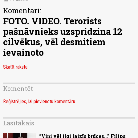
Komentāri:
FOTO. VIDEO. Terorists
pašnāvnieks uzspridzina 12
cilvēkus, vēl desmitiem
ievainoto
Skatīt rakstu
Komentēt
Reģistrējies, lai pievienotu komentāru
Lasītākais
“Viņi vēl ilgi laizīs brūces...” Filips