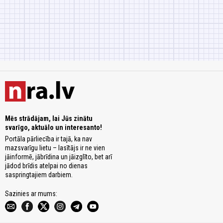
Mēs strādājam, lai Jūs zinātu
svarīgo, aktuālo un interesanto!
Portāla pārliecība ir tajā, ka nav
mazsvarīgu lietu – lasītājs ir ne vien
jāinformē, jābrīdina un jāizglīto, bet arī
jādod brīdis atelpai no dienas
saspringtajiem darbiem.
Sazinies ar mums: