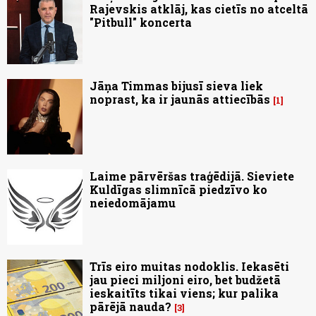
Rajevskis atklāj, kas cietīs no atceltā
"Pitbull" koncerta
Jāņa Timmas bijusī sieva liek
noprast, ka ir jaunās attiecībās
1
Laime pārvēršas traģēdijā. Sieviete
Kuldīgas slimnīcā piedzīvo ko
neiedomājamu
Trīs eiro muitas nodoklis. Iekasēti
jau pieci miljoni eiro, bet budžetā
ieskaitīts tikai viens; kur palika
pārējā nauda?
3