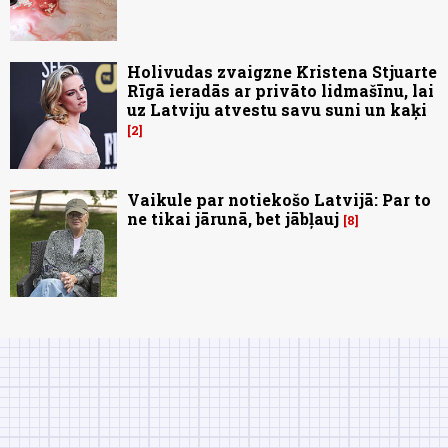
Holivudas zvaigzne Kristena Stjuarte
Rīgā ieradās ar privāto lidmašīnu, lai
uz Latviju atvestu savu suni un kaķi
2
Vaikule par notiekošo Latvijā: Par to
ne tikai jārunā, bet jābļauj
8