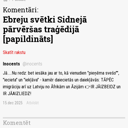
Komentāri:
Ebreju svētki Sidnejā
pārvēršas traģēdijā
[papildināts]
Skatīt rakstu
Inocents
@inocents
Jā.....Nu redz: bet iesāka jau ar to, kā vienudien "pieņēma svešo"",
"iecieta" un "iekļāva" - kamēr daiecietās un daiekļāvās: TĀPĒC
imigrāciju arī uz Latviju no Āfrikām un Āzijām 👉IR JĀIZBEIDZ un
IR JĀAIZLIEDZ!
15.dec 2025
Atbildēt
Komentēt