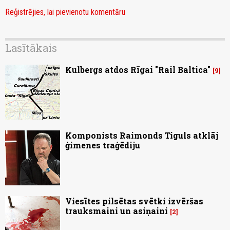
Reģistrējies, lai pievienotu komentāru
Lasītākais
Kulbergs atdos Rīgai "Rail Baltica"
9
Komponists Raimonds Tiguls atklāj
ģimenes traģēdiju
Viesītes pilsētas svētki izvēršas
trauksmaini un asiņaini
2