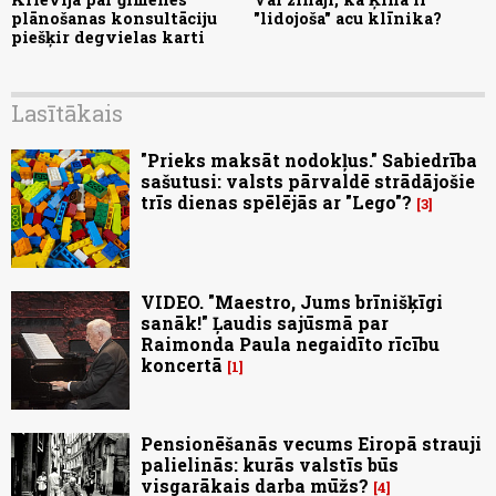
plānošanas konsultāciju
"lidojoša" acu klīnika?
piešķir degvielas karti
Lasītākais
"Prieks maksāt nodokļus." Sabiedrība
sašutusi: valsts pārvaldē strādājošie
trīs dienas spēlējās ar "Lego"?
3
VIDEO. "Maestro, Jums brīnišķīgi
sanāk!" Ļaudis sajūsmā par
Raimonda Paula negaidīto rīcību
koncertā
1
Pensionēšanās vecums Eiropā strauji
palielinās: kurās valstīs būs
visgarākais darba mūžs?
4