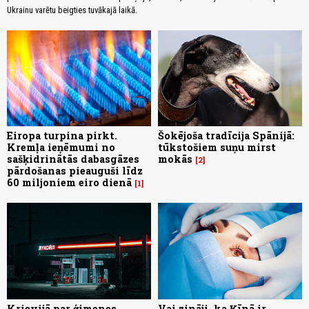
Ukrainu varētu beigties tuvākajā laikā.
Eiropa turpina pirkt.
Šokējoša tradīcija Spānijā:
Kremļa ieņēmumi no
tūkstošiem suņu mirst
sašķidrinātās dabasgāzes
mokās
2
pārdošanas pieauguši līdz
60 miljoniem eiro dienā
1
Krievijā par ģimenes
Vai zināji, ka Ķīnā ir