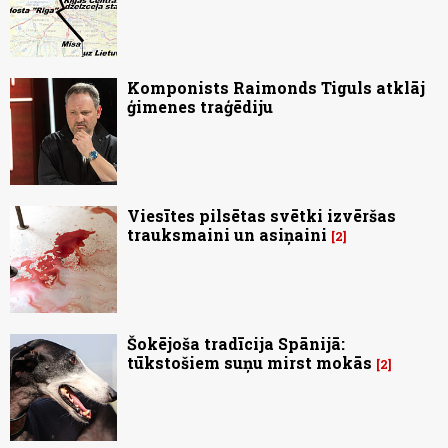
Komponists Raimonds Tiguls atklāj
ģimenes traģēdiju
Viesītes pilsētas svētki izvēršas
trauksmaini un asiņaini
2
Šokējoša tradīcija Spānijā:
tūkstošiem suņu mirst mokās
2