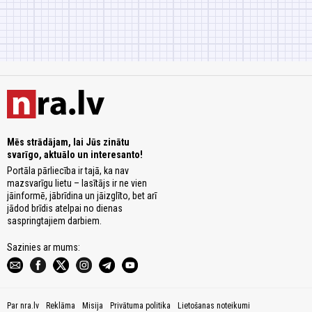
Mēs strādājam, lai Jūs zinātu
svarīgo, aktuālo un interesanto!
Portāla pārliecība ir tajā, ka nav
mazsvarīgu lietu – lasītājs ir ne vien
jāinformē, jābrīdina un jāizglīto, bet arī
jādod brīdis atelpai no dienas
saspringtajiem darbiem.
Sazinies ar mums:
Par nra.lv
Reklāma
Misija
Privātuma politika
Lietošanas noteikumi